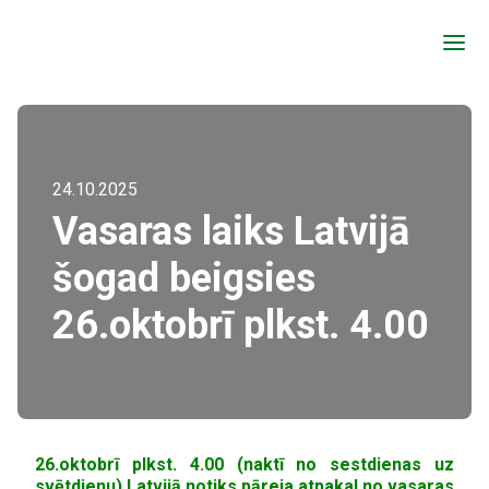
a
24.10.2025
Vasaras laiks Latvijā
šogad beigsies
26.oktobrī plkst. 4.00
26.oktobrī plkst. 4.00 (naktī no sestdienas uz
svētdienu) Latvijā notiks pāreja atpakaļ no vasaras