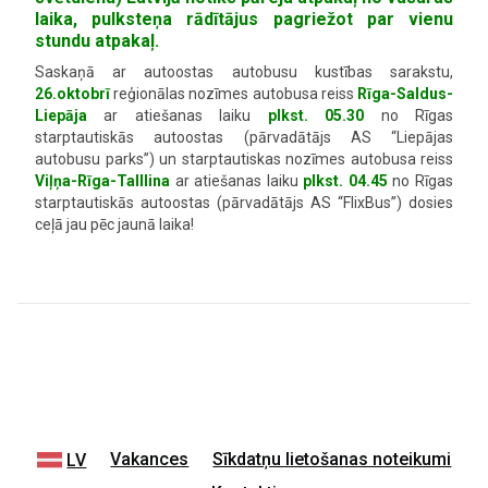
laika, pulksteņa rādītājus pagriežot par vienu
stundu atpakaļ.
Saskaņā ar autoostas autobusu kustības sarakstu,
26.oktobrī
reģionālas nozīmes autobusa reiss
Rīga-Saldus-
Liepāja
ar atiešanas laiku
plkst. 05.30
no Rīgas
starptautiskās autoostas (pārvadātājs AS “Liepājas
autobusu parks”) un starptautiskas nozīmes autobusa reiss
Viļņa-Rīga-Talllina
ar atiešanas laiku
plkst. 04.45
no Rīgas
starptautiskās autoostas (pārvadātājs AS “FlixBus”) dosies
ceļā jau pēc jaunā laika!
Vakances
Sīkdatņu lietošanas noteikumi
LV