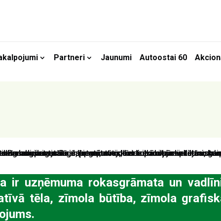
akalpojumi
Partneri
Jaunumi
Autoostai 60
Akcion
ta ir uzņēmuma rokasgrāmata un vadlīni
vā tēla, zīmola būtība, zīmola grafiska
tojums.