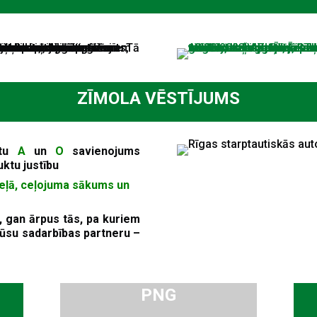
ZĪMOLA VĒSTĪJUMS
rtu
A
un
O
savienojums
ktu justību
ceļā, ceļojuma sākums un
ā, gan ārpus tās, pa kuriem
ūsu sadarbības partneru –
PNG