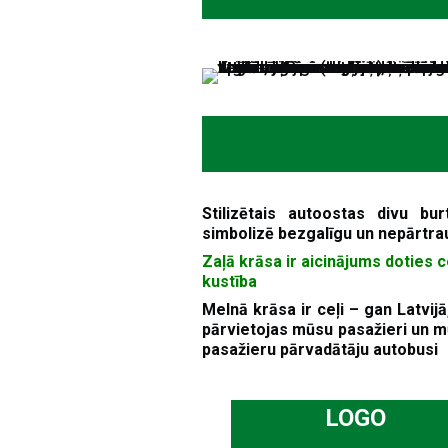
Stilizētais autoostas divu bu
simbolizē bezgalīgu un nepārtrau
Zaļā krāsa ir aicinājums doties 
kustība
Melnā krāsa ir ceļi – gan Latvij
pārvietojas mūsu pasažieri un m
pasažieru pārvadātāju autobusi
LOGO