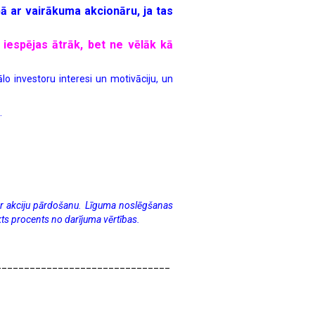
 ar vairākuma akcionāru, ja tas
 iespējas ātrāk, bet ne vēlāk kā
lo investoru interesi un motivāciju, un
.
 par akciju pārdošanu. Līguma noslēgšanas
ts procents no darījuma vērtības.
_______________________________