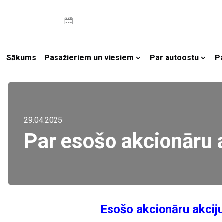
Sākums
Pasažieriem un viesiem
Par autoostu
P
29.04.2025
Par esošo akcionāru 
Esošo akcionāru akcij