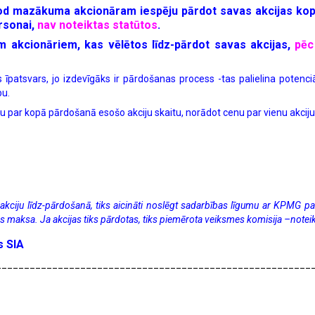
dod mazākuma akcionāram iespēju pārdot savas akcijas kopā
rsonai,
nav noteiktas statūtos
.
m akcionāriem, kas vēlētos līdz-pārdot savas akcijas,
pēc
s īpatsvars, jo izdevīgāks ir pārdošanas process -tas palielina potenciā
bu.
umu par kopā pārdošanā esošo akciju skaitu, norādot cenu par vienu akciju
vu akciju līdz-pārdošanā, tiks aicināti noslēgt sadarbības līgumu ar KPMG
s maksa. Ja akcijas tiks pārdotas, tiks piemērota veiksmes komisija –noteik
s SIA
________________________________________________________