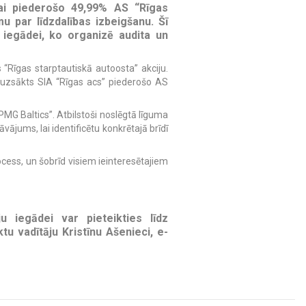
tai piederošo 49,99% AS “Rīgas
 par līdzdalības izbeigšanu. Šī
 iegādei, ko organizē audita un
 “Rīgas starptautiskā autoosta” akciju.
 uzsākts SIA “Rīgas acs” piederošo AS
PMG Baltics”. Atbilstoši noslēgtā līguma
ājums, lai identificētu konkrētajā brīdī
ess, un šobrīd visiem ieinteresētajiem
u iegādei var pieteikties līdz
u vadītāju Kristīnu Ašenieci, e-