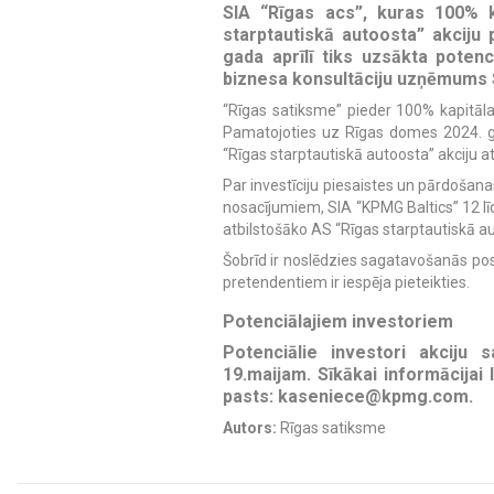
SIA “Rīgas acs”, kuras 100% k
starptautiskā autoosta” akciju
gada aprīlī tiks uzsākta poten
biznesa konsultāciju uzņēmums 
“Rīgas satiksme” pieder 100% kapitāla 
Pamatojoties uz Rīgas domes 2024. ga
“Rīgas starptautiskā autoosta” akciju 
Par investīciju piesaistes un pārdošana
nosacījumiem, SIA “KPMG Baltics” 12 līd
atbilstošāko AS “Rīgas starptautiskā aut
Šobrīd ir noslēdzies sagatavošanās po
pretendentiem ir iespēja pieteikties.
Potenciālajiem investoriem
Potenciālie investori akciju 
19.maijam. Sīkākai informācijai
pasts:
kaseniece@kpmg.com
.
Autors:
Rīgas satiksme