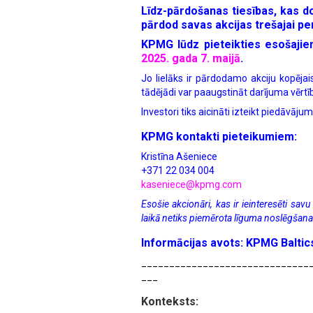
Līdz-pārdošanas tiesības, kas 
pārdod savas akcijas trešajai pe
KPMG lūdz pieteikties esošajie
2025. gada 7. maijā
.
Jo lielāks ir pārdodamo akciju kopējai
tādējādi var paaugstināt darījuma vērtī
Investori tiks aicināti izteikt piedāvāj
KPMG kontakti pieteikumiem:
Kristīna Ašeniece
+371 22 034 004
kaseniece@kpmg.com
Esošie akcionāri, kas ir ieinteresēti sa
laikā netiks piemērota līguma noslēgšana
Informācijas avots: KPMG Baltic
______________________________
___
Konteksts: