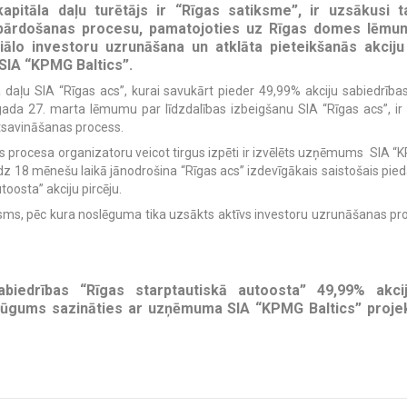
apitāla daļu turētājs ir “Rīgas satiksme”, ir uzsākusi 
 pārdošanas procesu, pamatojoties uz Rīgas domes lēmumu
ciālo investoru uzrunāšana un atklāta pieteikšanās akciju
SIA “KPMG Baltics”.
daļu SIA “Rīgas acs”, kurai savukārt pieder 49,99% akciju sabiedrības
da 27. marta lēmumu par līdzdalības izbeigšanu SIA “Rīgas acs”, ir
atsavināšanas process.
s procesa organizatoru veicot tirgus izpēti ir izvēlēts uzņēmums SIA “K
z 18 mēnešu laikā jānodrošina “Rīgas acs” izdevīgākais saistošais piedāv
oosta” akciju pircēju.
sms, pēc kura noslēguma tika uzsākts aktīvs investoru uzrunāšanas proc
sabiedrības “Rīgas starptautiskā autoosta” 49,99% akcij
 lūgums sazināties ar uzņēmuma SIA “KPMG Baltics” projekt