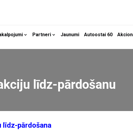
akalpojumi
Partneri
Jaunumi
Autoostai 60
Akcion
akciju līdz-pārdošanu
u līdz-pārdošana