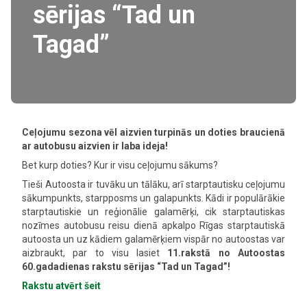
sērijas “Tad un
Tagad”
Ceļojumu sezona vēl aizvien turpinās un doties braucienā
ar autobusu aizvien ir laba ideja!
Bet kurp doties? Kur ir visu ceļojumu sākums?
Tieši Autoosta ir tuvāku un tālāku, arī starptautisku ceļojumu
sākumpunkts, starpposms un galapunkts. Kādi ir populārākie
starptautiskie un reģionālie galamērķi, cik starptautiskas
nozīmes autobusu reisu dienā apkalpo Rīgas starptautiskā
autoosta un uz kādiem galamērķiem vispār no autoostas var
aizbraukt, par to visu lasiet
11.rakstā no Autoostas
60.gadadienas rakstu sērijas “Tad un Tagad”!
Rakstu atvērt šeit