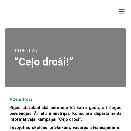
a
19.05.2025
“Ceļo droši!”
#CeļoDroši
Rīgas starptautiskā autoosta kā katru gadu, arī šogad
pievienojas Ārlietu ministrijas Konsulārā departamenta
informatīvajai kampaņai “Ceļo droši”.
Tuvojoties skolēnu brīvlaikam, vasaras atvaļinājumu un