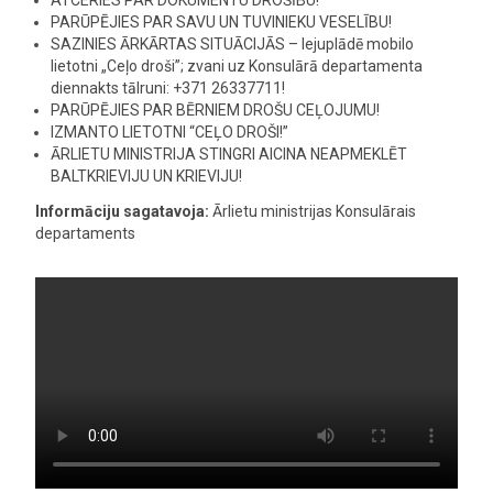
ATCERIES PAR DOKUMENTU DROŠĪBU!
PARŪPĒJIES PAR SAVU UN TUVINIEKU VESELĪBU!
SAZINIES ĀRKĀRTAS SITUĀCIJĀS – lejuplādē mobilo
lietotni „Ceļo droši”; zvani uz Konsulārā departamenta
diennakts tālruni: +371 26337711!
PARŪPĒJIES PAR BĒRNIEM DROŠU CEĻOJUMU!
IZMANTO LIETOTNI “CEĻO DROŠI!”
ĀRLIETU MINISTRIJA STINGRI AICINA NEAPMEKLĒT
BALTKRIEVIJU UN KRIEVIJU!
Informāciju sagatavoja:
Ārlietu ministrijas Konsulārais
departaments