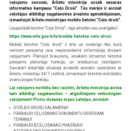
ceļojumu sezonai, Ārlietu ministrija uzsāk vasaras
informatīvo kampaņu “Ceļo Droši”. Tās mērķis ir aicināt
ceļotājus atbildīgi sagatavoties ārvalstu apmeklējumam,
izmantojot Ārlietu ministrijas mobilo lietotni “Ceļo droši”.
Lejupielādē lietotni “Ceļo Droši”- tajā atradīsi visu svarīgāko!
https://www.mfa.gov.lv/lv/mobila-lietotne-celo-drosi
Mobilā lietotne “Ceļo droši” ir ērts un noderīgs rīks, kurā
vienviet pieejama visa nepieciešamā informācija drošam
ceļojumam. Plānojot braucienu, iesakām izmantot lietotnē
pieejamo plānotāja funkciju un ieteikumus ceļotājiem.
Savukārt ārkārtējā situācijā ārvalstīs aicinām sazināties ar
Ārlietu ministriju 24/7 režīmā, izmantojot lietotnē iestrādāto
zvanu pogas funkciju.
Lai ceļojums noritētu bez raizēm, Ārlietu ministrija aicina
tam atbildīgi sagatavoties – atgādinājumi veiksmīgam
ceļojumam!
Pirms došanās ārpus Latvijas, aicinām:
IZVĒLIES DROŠU GALAMĒRĶI!
PĀRBAUDI CEĻOŠANAS DOKUMENTU DERĪGUMA
TERMIŅU!
PĀRBAUDI IECEĻOŠANAS PRASĪBAS!