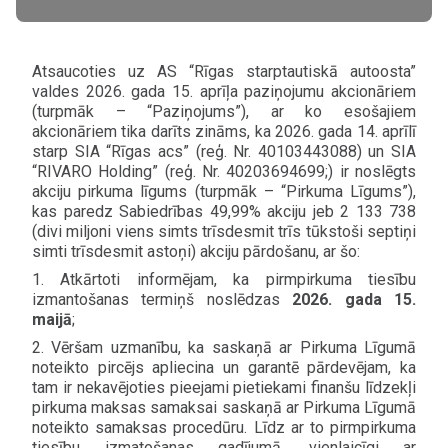
Atsaucoties uz AS “Rīgas starptautiskā autoosta”
valdes 2026. gada 15. aprīļa paziņojumu akcionāriem
(turpmāk – “Paziņojums”), ar ko esošajiem
akcionāriem tika darīts zināms, ka 2026. gada 14. aprīlī
starp SIA “Rīgas acs” (reģ. Nr. 40103443088) un SIA
“RIVARO Holding” (reģ. Nr. 40203694699;) ir noslēgts
akciju pirkuma līgums (turpmāk – “Pirkuma Līgums”),
kas paredz Sabiedrības 49,99% akciju jeb 2 133 738
(divi miljoni viens simts trīsdesmit trīs tūkstoši septiņi
simti trīsdesmit astoņi) akciju pārdošanu, ar šo:
1. Atkārtoti informējam, ka pirmpirkuma tiesību
izmantošanas termiņš noslēdzas
2026. gada 15.
maijā
;
2. Vēršam uzmanību, ka saskaņā ar Pirkuma Līgumā
noteikto pircējs apliecina un garantē pārdevējam, ka
tam ir nekavējoties pieejami pietiekami finanšu līdzekļi
pirkuma maksas samaksai saskaņā ar Pirkuma Līgumā
noteikto samaksas procedūru. Līdz ar to pirmpirkuma
tiesību izmatošanas gadījumā, vienlaicīgi ar