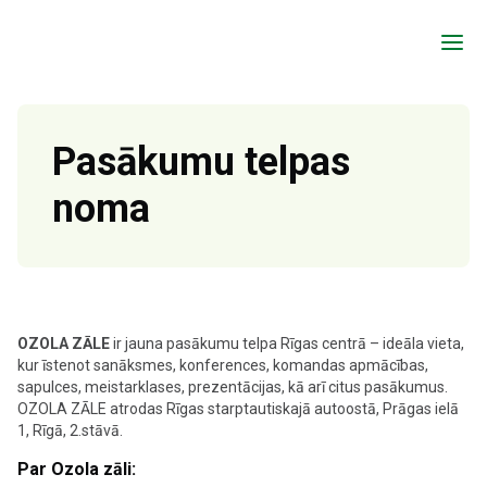
a
Pasākumu telpas
noma
OZOLA ZĀLE
ir jauna pasākumu telpa Rīgas centrā – ideāla vieta,
kur īstenot sanāksmes, konferences, komandas apmācības,
sapulces, meistarklases, prezentācijas, kā arī citus pasākumus.
OZOLA ZĀLE atrodas Rīgas starptautiskajā autoostā, Prāgas ielā
1, Rīgā, 2.stāvā.
Par Ozola zāli: