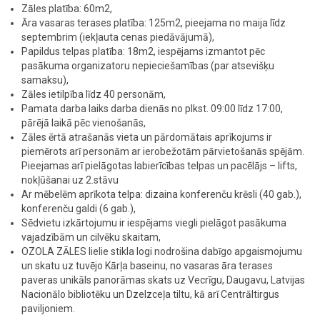
Zāles platība: 60m2,
Āra vasaras terases platība: 125m2, pieejama no maija līdz
septembrim (iekļauta cenas piedāvājumā),
Papildus telpas platība: 18m2, iespējams izmantot pēc
pasākuma organizatoru nepieciešamības (par atsevišķu
samaksu),
Zāles ietilpība līdz 40 personām,
Pamata darba laiks darba dienās no plkst. 09:00 līdz 17:00,
pārējā laikā pēc vienošanās,
Zāles ērtā atrašanās vieta un pārdomātais aprīkojums ir
piemērots arī personām ar ierobežotām pārvietošanās spējām.
Pieejamas arī pielāgotas labierīcības telpas un pacēlājs – lifts,
nokļūšanai uz 2.stāvu
Ar mēbelēm aprīkota telpa: dizaina konferenču krēsli (40 gab.),
konferenču galdi (6 gab.),
Sēdvietu izkārtojumu ir iespējams viegli pielāgot pasākuma
vajadzībām un cilvēku skaitam,
OZOLA ZĀLES lielie stikla logi nodrošina dabīgo apgaismojumu
un skatu uz tuvējo Kārļa baseinu, no vasaras āra terases
paveras unikāls panorāmas skats uz Vecrīgu, Daugavu, Latvijas
Nacionālo bibliotēku un Dzelzceļa tiltu, kā arī Centrāltirgus
paviljoniem.