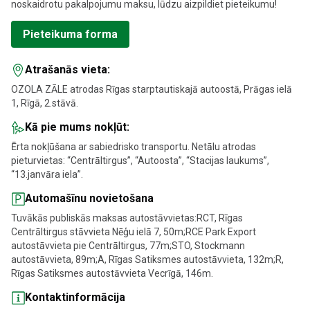
noskaidrotu pakalpojumu maksu, lūdzu aizpildiet pieteikumu!
Pieteikuma forma
Atrašanās vieta:
OZOLA ZĀLE atrodas Rīgas starptautiskajā autoostā, Prāgas ielā
1, Rīgā, 2.stāvā.
Kā pie mums nokļūt:
Ērta nokļūšana ar sabiedrisko transportu. Netālu atrodas
pieturvietas: “Centrāltirgus”, “Autoosta”, “Stacijas laukums”,
“13.janvāra iela”.
Automašīnu novietošana
Tuvākās publiskās maksas autostāvvietas:RCT, Rīgas
Centrāltirgus stāvvieta Nēģu ielā 7, 50m;RCE Park Export
autostāvvieta pie Centrāltirgus, 77m;STO, Stockmann
autostāvvieta, 89m;A, Rīgas Satiksmes autostāvvieta, 132m;R,
Rīgas Satiksmes autostāvvieta Vecrīgā, 146m.
Kontaktinformācija