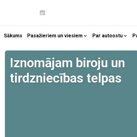
Sākums
Pasažieriem un viesiem
Par autoostu
P
Iznomājam biroju un
tirdzniecības telpas