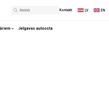
Kontakti
LV
EN
āriem
Jelgavas autoosta
Autoostai 60